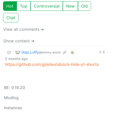
Hot
Top
Controversial
New
Old
Chat
View all comments ➔
Show context ➔
Gojo_Luffy
5
·
@lemmy.world
5 months ago
https://github.com/gijsdev/ublock-hide-yt-shorts
BE: 0.19.20
Modlog
Instances