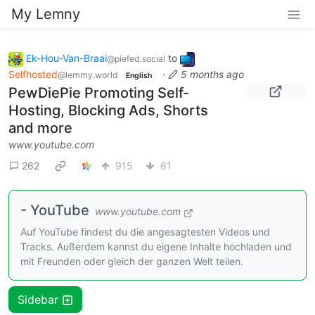
My Lemny
Ek-Hou-Van-Braai
to
@piefed.social
Selfhosted
·
5 months ago
@lemmy.world
English
PewDiePie Promoting Self-
Hosting, Blocking Ads, Shorts
and more
www.youtube.com
262
915
61
- YouTube
www.youtube.com
Auf YouTube findest du die angesagtesten Videos und
Tracks. Außerdem kannst du eigene Inhalte hochladen und
mit Freunden oder gleich der ganzen Welt teilen.
Sidebar